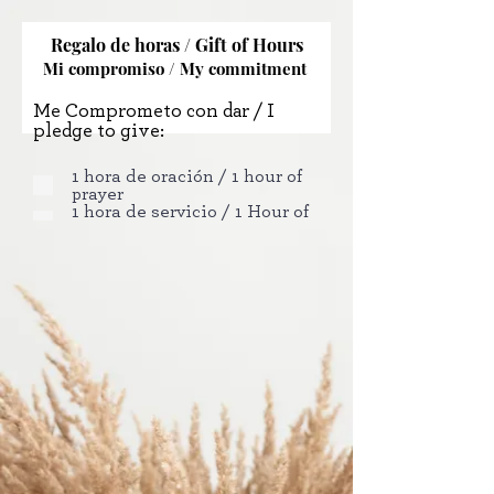
Regalo de horas / Gift of Hours
Mi compromiso / My commitment
Me Comprometo con dar / I
pledge to give:
1 hora de oración / 1 hour of
prayer
1 hora de servicio / 1 Hour of
service
1 hora de Misa / 1 hour or
Mass
1 hora de salario / 1 hour of
my salary
Mi regalo de sacrificio
semanal será / My weekly
sacrificial gift will be:
Parroquia / Parish: